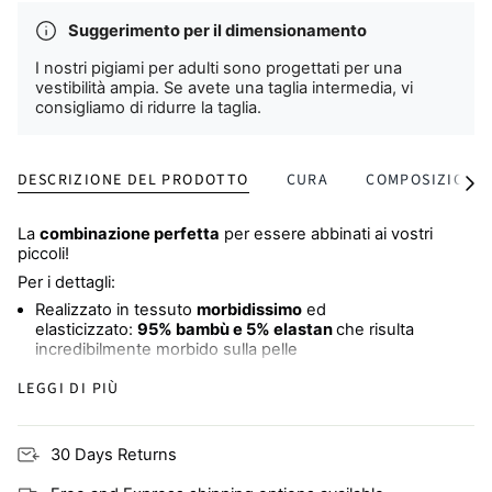
Suggerimento per il dimensionamento
I nostri pigiami per adulti sono progettati per una
vestibilità ampia. Se avete una taglia intermedia, vi
consigliamo di ridurre la taglia.
DESCRIZIONE DEL PRODOTTO
CURA
COMPOSIZIONE 
Vedi
tutti
La
combinazione perfetta
per essere abbinati ai vostri
piccoli!
Per i dettagli:
Realizzato in tessuto
morbidissimo
ed
elasticizzato:
95% bambù e 5% elastan
che risulta
incredibilmente morbido sulla pelle
LEGGI DI PIÙ
Tessuto senza stagioni che aiuta a mantenere il calore
quando fa freddo e il fresco quando fa caldo, il che
significa
meno notti insonni e sudate
30 Days Returns
Ampio e comodo elastico in vita
con cordoncino