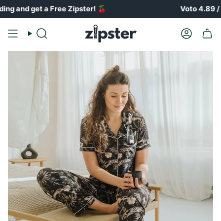
Vai
get a Free Zipster!
🍒
Voto 4.89 / 5 ⭐️⭐️
al
contenuto
Ricerca
Il
conto