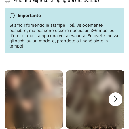
Free and Express shipping options available
regolabile (adatto al pancione!)
Tasche laterali
Importante
95% bambù; 5% elastan
Stiamo rifornendo le stampe il più velocemente
Lavaggio in lavatrice a freddo
possibile, ma possono essere necessari 3-6 mesi per
rifornire una stampa una volta esaurita. Se avete messo
gli occhi su un modello, prendetelo finché siete in
tempo!