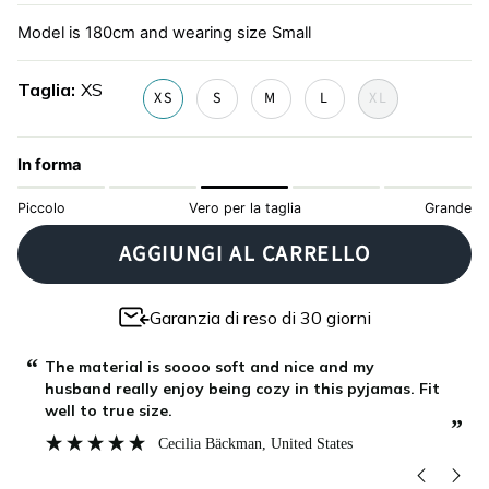
leopardo
Model is 180cm and wearing size Small
Taglia
XS
XS
S
M
L
XL
In forma
Piccolo
Vero per la taglia
Grande
AGGIUNGI AL CARRELLO
Garanzia di reso di 30 giorni
“
“
The material is soooo soft and nice and my
husband really enjoy being cozy in this pyjamas. Fit
”
well to true size.
”
Cecilia Bäckman
, United States