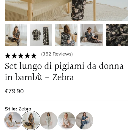
(352 Reviews)
Set lungo di pigiami da donna
in bambù - Zebra
€79,90
Stile
Zebra
giungla
zebra
koala
stampa-
eucalipto