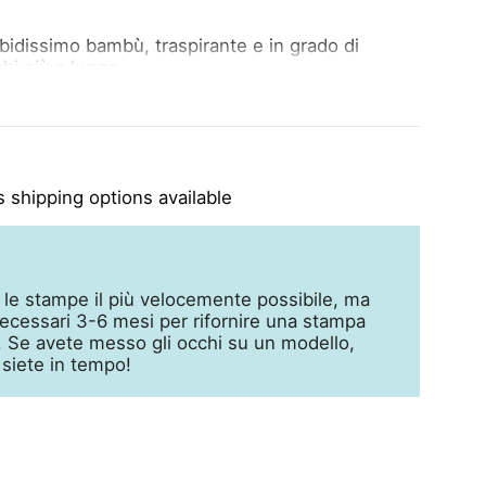
rbidissimo bambù, traspirante e in grado di
hi più a lungo.
 setoso, caldo o fresco a seconda delle
inati ad alcune delle nostre stampe più
dovrebbero divertirsi solo i più piccoli?
 una scatola regalo
 shipping options available
 le stampe il più velocemente possibile, ma
cessari 3-6 mesi per rifornire una stampa
a. Se avete messo gli occhi su un modello,
 siete in tempo!