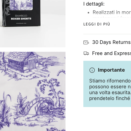
I dettagli:
Realizzati in mo
mantenervi fresc
LEGGI DI PIÙ
Bambù morbido e
necessità
Con motivi coord
30 Days Returns
popolari, perché 
Confezionato in
Free and Express
Importante
Stiamo rifornendo
possono essere ne
una volta esaurit
prendetelo finché