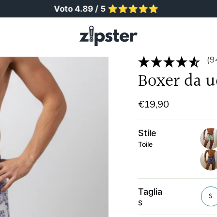
Voto 4.89 / 5 ⭐️⭐️⭐️⭐️⭐️
Olt
(9
Boxer da u
€19,90
Stile
Toile
koal
tigre
Taglia
S
S