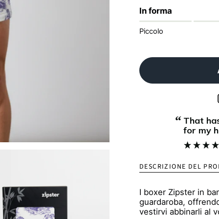
In forma
Piccolo
“
That has been a great birthday present
for my 
DESCRIZIONE DEL PR
I boxer Zipster in b
guardaroba, offrendo
vestirvi abbinarli al 