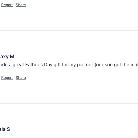
Report
Share
laxy M
de a great Father's Day gift for my partner (our son got the ma
Report
Share
la S