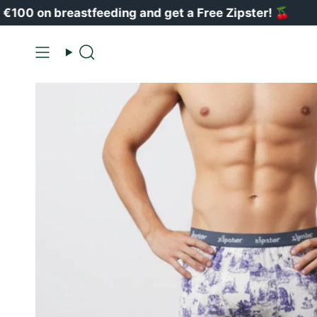
Vai
 breastfeeding and get a Free Zipster!
🍒
al
contenuto
Ricerca