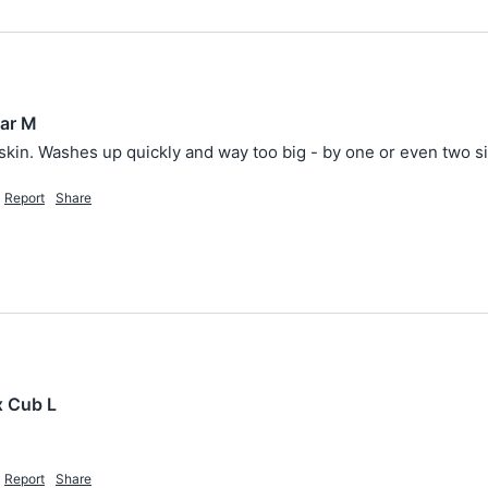
lar M
skin. Washes up quickly and way too big - by one or even two s
Report
Share
x Cub L
Report
Share