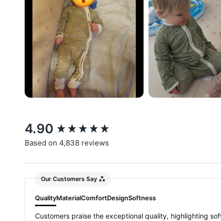
New content loaded
4.90
Based on 4,838 reviews
Our Customers Say
Quality
Material
Comfort
Design
Softness
Customers praise the exceptional quality, highlighting soft