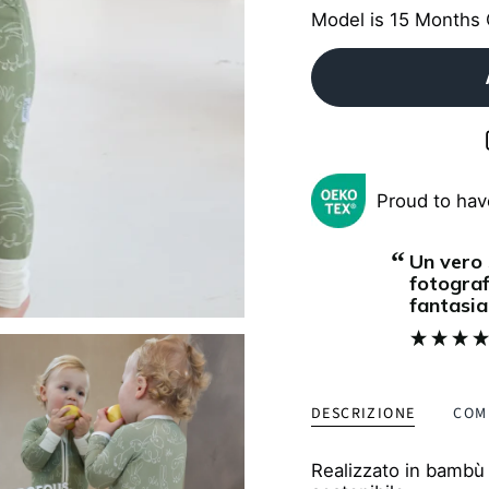
Model is 15 Months 
Proud to hav
“
Un vero spettacolo, persino più bella che in
ps really well in these zipster pajamas,
fotograf
the zipper makes nighttime changes
fantasi
”
k and easy.
come se
Monica
, Munich, DE
mai: cul
DESCRIZIONE
COM
Realizzato in bambù 