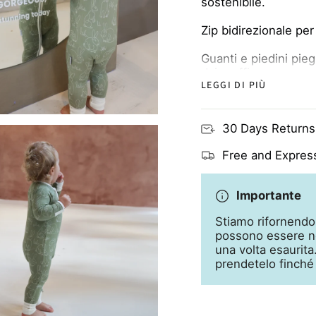
sostenibile.
Zip bidirezionale pe
Guanti e piedini pieg
dai graffi
LEGGI DI PIÙ
Traspirante e delicat
eczemi
30 Days Returns
Free and Express
Importante
Stiamo rifornendo
possono essere ne
una volta esaurit
prendetelo finché