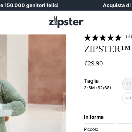
00 genitori felici
Acquista di più, ri
(4
ZIPSTER™ 
€29,90
Taglia
NB
3-6M (62/68)
6-
In forma
Piccolo