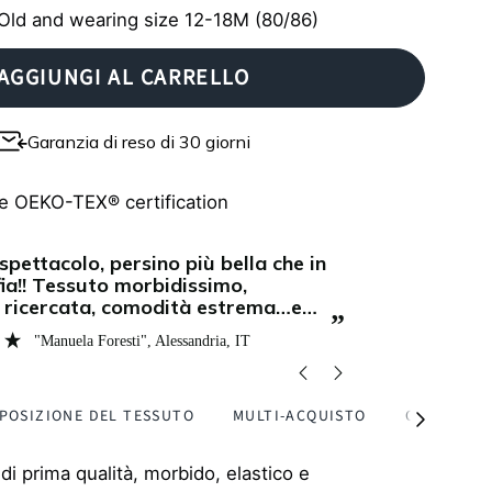
Old and wearing size 12-18M (80/86)
AGGIUNGI AL CARRELLO
Garanzia di reso di 30 giorni
e OEKO-TEX® certification
“
I love how comfortable and stretchy the
ia!! Tessuto morbidissimo,
material is,
a ricercata, comodità estrema…e
to move. It’
”
mpre Amsterdam non si smentisce
feels premiu
"Manuela Foresti"
, Alessandria, IT
la di design e innovazione!
the time, h
POSIZIONE DEL TESSUTO
MULTI-ACQUISTO
CURA
Vedi
tutti
di prima qualità, morbido, elastico e