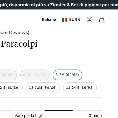
sparmia di più su Zipster & Set di pigiami per bambini
Valuta
Lingua
Italiano
EUR €
Il
conto
838 Reviews)
Paracolpi
 (50/56)
0-3M (56/62)
3-6M (62/68)
12M (68/80)
12-18M (80/86)
18-24M (86/92)
Vero per la taglia
Grande