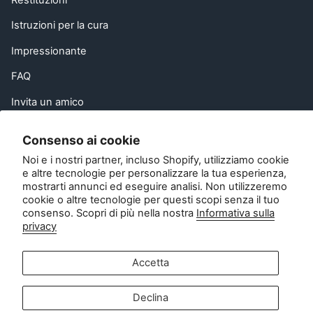
Restituzioni
Istruzioni per la cura
Impressionante
FAQ
Invita un amico
EU Right of Withdrawal
Consenso ai cookie
Contatto
Noi e i nostri partner, incluso Shopify, utilizziamo cookie
e altre tecnologie per personalizzare la tua esperienza,
mostrarti annunci ed eseguire analisi. Non utilizzeremo
Servizio clienti:
cookie o altre tecnologie per questi scopi senza il tuo
info@zipsterbaby.com
consenso. Scopri di più nella nostra
Informativa sulla
-
privacy
Richieste di informazioni alla stampa o di partnership:
press@zipsterbaby.com
Accetta
Diventa social con noi
Declina