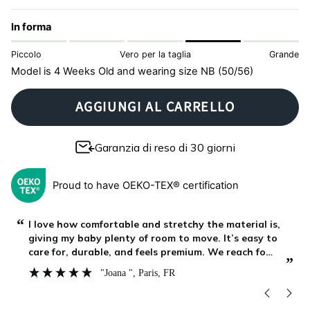
In forma
Piccolo
Vero per la taglia
Grande
Model is 4 Weeks Old and wearing size NB (50/56)
AGGIUNGI AL CARRELLO
Garanzia di reso di 30 giorni
Proud to have OEKO-TEX® certification
“
“
I love how comfortable and stretchy the material is,
giving my baby plenty of room to move. It’s easy to
care for, durable, and feels premium. We reach for
”
”
this one all the time, highly recommend!
"Joana "
, Paris, FR