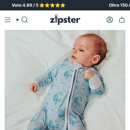
Vai
Voto 4.89 / 5 ⭐️⭐️⭐️⭐️⭐️
Oltre 150.000 
al
contenuto
Ricerca
Il
conto