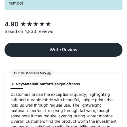
tempo!
New content loaded
4.90
Based on 4,833 reviews
Write Review
Our Customers Say
Quality
Material
Comfort
Design
Softness
Customers praise the exceptional quality, highlighting
soft and durable fabric with beautiful, unique prints that
hold up well through regular use. The lightweight
material is perfect for spring through fall wear, though
some note it may require layering during winter months.
Overall, customers find the product worth the investment
and express satisfaction with its durability and design.