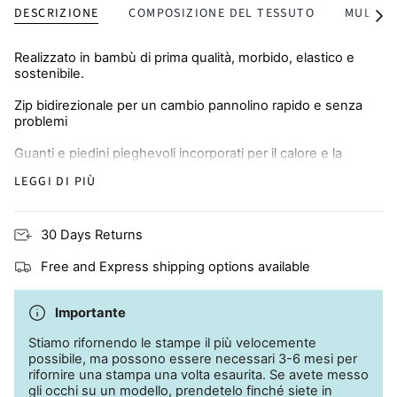
DESCRIZIONE
COMPOSIZIONE DEL TESSUTO
MULTI-
Vedi
tutti
Realizzato in bambù di prima qualità, morbido, elastico e
sostenibile.
Zip bidirezionale per un cambio pannolino rapido e senza
problemi
Guanti e piedini pieghevoli incorporati per il calore e la
protezione dai graffi
LEGGI DI PIÙ
Traspirante e delicato sulla pelle, perfetto per la pelle
soggetta a eczemi
30 Days Returns
Free and Express shipping options available
Importante
Stiamo rifornendo le stampe il più velocemente
possibile, ma possono essere necessari 3-6 mesi per
rifornire una stampa una volta esaurita. Se avete messo
gli occhi su un modello, prendetelo finché siete in