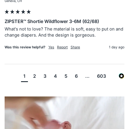
Geneva, CH
ZIPSTER™ Shortie Wildflower 3-6M (62/68)
What's not to love? The material is soft, easy to put on and 
change diapers. And the design is gorgeous.
Was this review helpful?
Yes
Report
Share
1 day ago
1
2
3
4
5
6
...
603