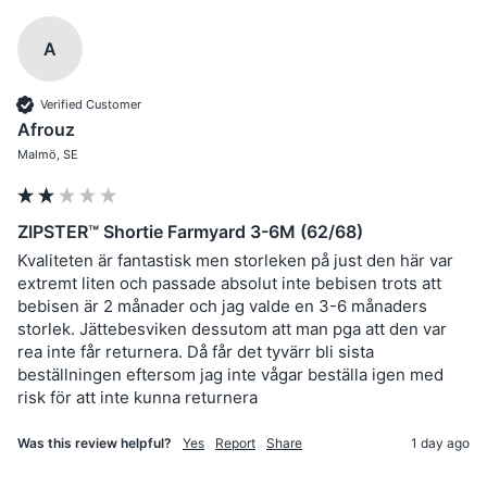
A
Verified Customer
Afrouz
Malmö, SE
ZIPSTER™ Shortie Farmyard 3-6M (62/68)
Kvaliteten är fantastisk men storleken på just den här var 
extremt liten och passade absolut inte bebisen trots att 
bebisen är 2 månader och jag valde en 3-6 månaders 
storlek. Jättebesviken dessutom att man pga att den var 
rea inte får returnera. Då får det tyvärr bli sista 
beställningen eftersom jag inte vågar beställa igen med 
risk för att inte kunna returnera 
Was this review helpful?
Yes
Report
Share
1 day ago