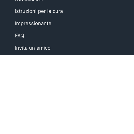
Istruzioni per la cura
Impressionante
FAQ
Invita un amico
EU Right of Withdrawal
Soft, Sustainable Babyw
At Zipster, we design clothing made from 95% bam
changes faster, easier, and mess-free.
Loved by parents across Europe, our timeless esse
Shop our bestselling zip-up baby suits, rompers