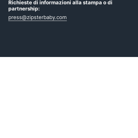
Richieste di informazioni alla stampa o di
partnership:
press@zipsterbaby.com
ear Made for Real Life
boo — ultra-soft, breathable, and perfect for delicate 
ntials are perfect for gifting, growing, and everyday c
, and matching sleepwear today — or
learn more about our