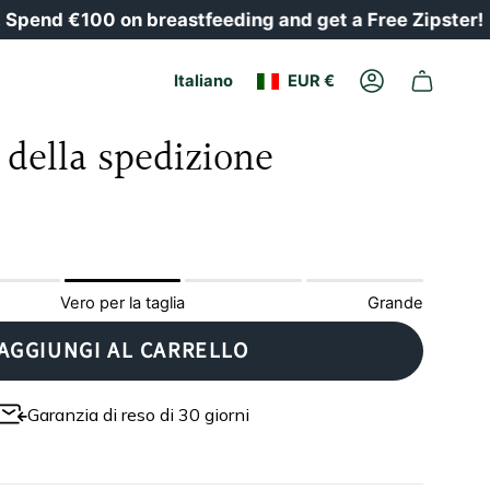
end €100 on breastfeeding and get a Free Zipster!
🍒
Valuta
Lingua
Italiano
EUR €
Il
conto
 della spedizione
Vero per la taglia
Grande
AGGIUNGI AL CARRELLO
Garanzia di reso di 30 giorni