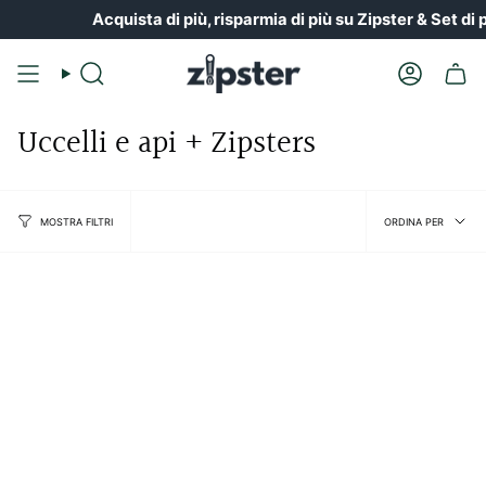
Vai
Acquista di più, risparmia di più su Zipster & Set di 
al
contenuto
Ricerca
Il
conto
Uccelli e api + Zipsters
Ordin
ORDINA PER
MOSTRA FILTRI
per