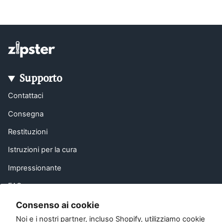
Supporto
Contattaci
Consegna
Restituzioni
Istruzioni per la cura
Impressionante
FAQ
Invita un amico
Consenso ai cookie
Noi e i nostri partner, incluso Shopify, utilizziamo cookie
EU Right of Withdrawal