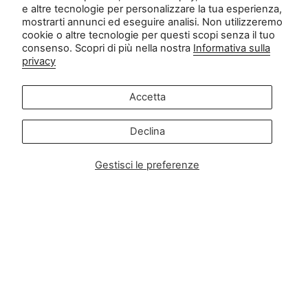
e altre tecnologie per personalizzare la tua esperienza,
mostrarti annunci ed eseguire analisi. Non utilizzeremo
Contatto
cookie o altre tecnologie per questi scopi senza il tuo
consenso. Scopri di più nella nostra
Informativa sulla
privacy
Servizio clienti:
info@zipsterbaby.com
-
Accetta
Richieste di informazioni alla stampa o di partnership:
press@zipsterbaby.com
Declina
Diventa social con noi
Gestisci le preferenze
Instagram
Facebook
TikTok
Pinterest
Soft, Sustainable Babywear
Made for Real Life