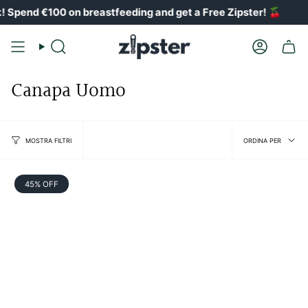
Vai
Spend €100 on breastfeeding and get a Free Zipster!
🍒
al
contenuto
Ricerca
Il
conto
Canapa Uomo
Ordin
ORDINA PER
MOSTRA FILTRI
per
45% OFF