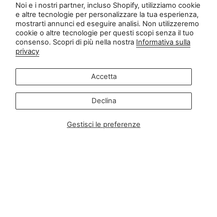
Noi e i nostri partner, incluso Shopify, utilizziamo cookie
EU Right of Withdrawal
e altre tecnologie per personalizzare la tua esperienza,
mostrarti annunci ed eseguire analisi. Non utilizzeremo
Contatto
cookie o altre tecnologie per questi scopi senza il tuo
consenso. Scopri di più nella nostra
Informativa sulla
privacy
Servizio clienti:
info@zipsterbaby.com
-
Accetta
Richieste di informazioni alla stampa o di partnership:
press@zipsterbaby.com
Declina
Diventa social con noi
Gestisci le preferenze
Instagram
Facebook
TikTok
Pinterest
Soft, Sustainable Babywear
Made for Real Life